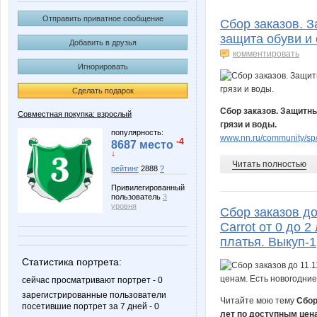
Elna
Epataz
Отправить приватное сообщение
Сбор заказов. 
защита обуви и 
Добавить в друзья
комментировать
Игнорировать
Koshkakrol
Lonza
Сделать подарок
Сбор заказов. Защитны
Совместная покупка: взрослый
грязи и воды.
Naatka
Natalya
популярность:
www.nn.ru/community/sp/
-4
8687 место
↓
Читать полностью
рейтинг
2888
?
Привилегированный
Tigrushechka
Victory2
пользователь
3
уровня
Сбор заказов до
Carrot от 0 до 
платья. Выкуп-1
capitancap
cornflou
Статистика портрета:
сейчас просматривают портрет - 0
зарегистрированные пользователи
Читайте мою тему
Сбор
посетившие портрет за 7 дней - 0
лет по доступным цена