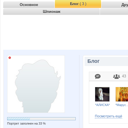
Блог
( 3 )
Основное
Др
Шпионаж
Блог
43
*АЛИСКА*
*Марус
Посмотреть ещё
Портрет заполнен на 33 %