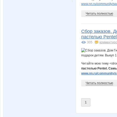
kys1977
madonn
www.nn.ru/community/sp/
Читать полностью
taniti
triniti12
Сбор заказов. Д
пастелью Pentel
305
комментир
улыбалка
Юлия
Читайте мою тему <str
пастелью Pentel. Самы
Детские товары
Фрек
www.nn.ru/community/sp
Читать полностью
Летала да пела
Мася77
1