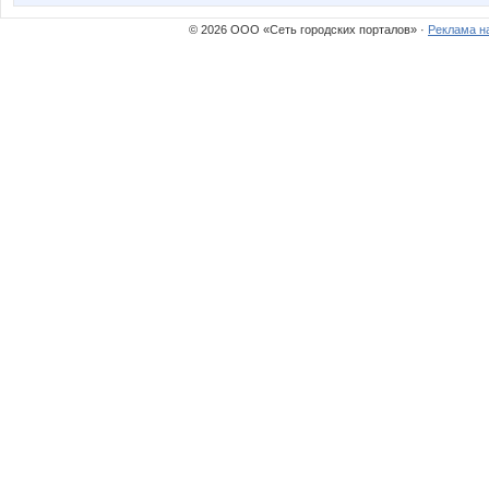
Олинка
Роз
© 2026 ООО «Сеть городских порталов» ·
Реклама н
Весна29.04
Взрвына